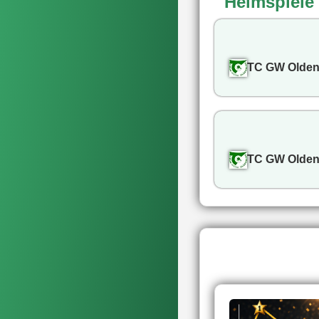
Heimspiele
TC GW Olden
TC GW Olden