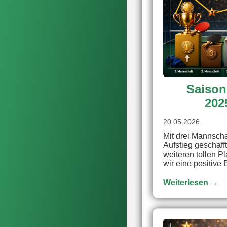
Saison
202
20.05.2026
Mit drei Mannscha
Aufstieg geschaff
weiteren tollen P
wir eine positive 
Weiterlesen →